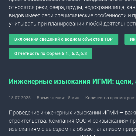
относятся реки, озера, пруды, водохранилища, ка
видов имеет свои специфические особенности и 
учитывать при планировании любой деятельност
Включения сведений о водном объекте в ГВР
Ин
Отчетность по форме 6.1., 6.2.,6.3
Инженерные изыскания ИГМИ: цели, э
18.07.2025
Время чтения:
5 мин
Количество просмотров:
Проведение инженерных изысканий ИГМИ — важн
строительства. Компания ООО «Геоизыскания» пр
изысканиям с выездом на объект, анализом при