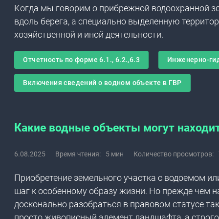
Когда мы говорим о прибрежной водоохранной зо
вдоль берега, а специально выделенную террито
хозяйственной и иной деятельности.
Отчетность по форме 6.1., 6.2.,6.3
Инженерно-ги
Включения сведений о водном объекте в ГВР
Какие водные объекты могут находит
6.08.2025
Время чтения:
5 мин
Количество просмотров:
Приобретение земельного участка с водоемом или
шаг к особенному образу жизни. Но прежде чем 
досконально разобраться в правовом статусе так
просто живописный элемент ландшафта, а строго