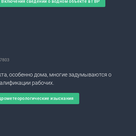
Включения сведений о водном объекте в ГВР
7803
кта, особенно дома, многие задумываются о
валификации рабочих.
дрометеорологические изыскания