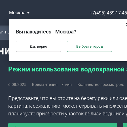
Москва
+7(495) 489-17-45
Вы находитесь - Москва?
АРТНЕРЫ
СТАТЬИ
ниторинг водных объек
Да, верно
Выбрать город
Режим использования водоохранной
6.08.2025
Время чтения:
7 мин
Количество просмотров:
Представьте, что вы стоите на берегу реки или о
картина, к сожалению, может скрывать множеств
планируете приобрести участок вблизи воды или 