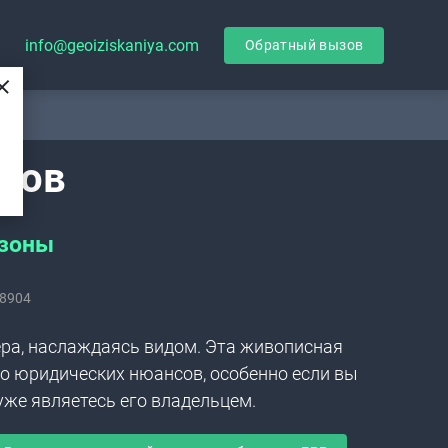
info@geoiziskaniya.com
Обратный вызов
тов
 зоны
8904
зера, наслаждаясь видом. Эта живописная
о юридических нюансов, особенно если вы
уже являетесь его владельцем.